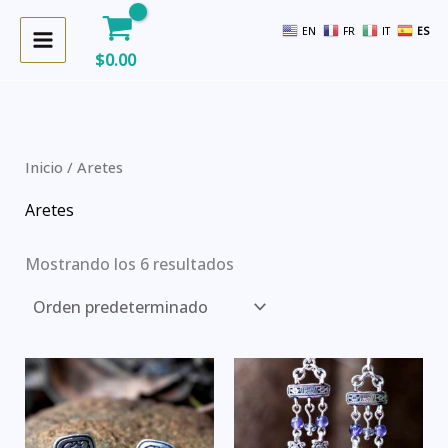
Ir
EN
FR
IT
ES
al
$
0.00
contenido
Inicio
/ Aretes
Aretes
Mostrando los 6 resultados