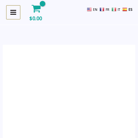
Ir
EN
FR
IT
ES
al
$
0.00
contenido